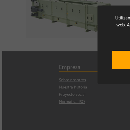
Utiliza
web. Al
Empresa
Sobre nosotros
Nuestra historia
Proyecto social
Normativa ISO