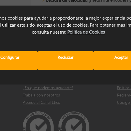
SOLICITAR INFORMACIÓN
mos cookies para ayudar a proporcionarte la mejor experiencia po
 utilizar este sitio, aceptas el uso de cookies. Para obtener más 
consulta nuestra:
Política de Cookies
Configurar
Rechazar
Aceptar
Contacto
Legal
Dónde estamos
Política
¿En qué podemos ayudarte?
Política
Trabaja con nosotros
Reglame
Accede al Canal Ético
Código 