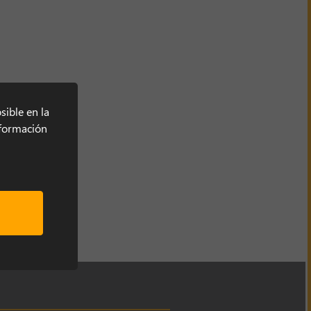
sible en la
información