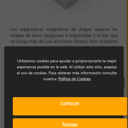
Los separadores magnéticos de chapas separan las
chapas de acero pegajosas o engrasadas y evitan que
se recoja más de una al mismo tiempo. Esto mantiene
el proceso de producción funcionando mucho más
suavemente y, además, también evita el daño en las
máquinas de producción costosas. La fuerza
Utilizamos cookies para ayudar a proporcionarte la mejor
magnética permanente no se degrada y está
experiencia posible en la web. Al utilizar este sitio, aceptas
garantizada durante décadas.
el uso de cookies. Para obtener más información consulta
nuestra:
Política de Cookies
FICHA TÉCNICA
SOLICITAR INFORMACIÓN
Configurar
Rechazar