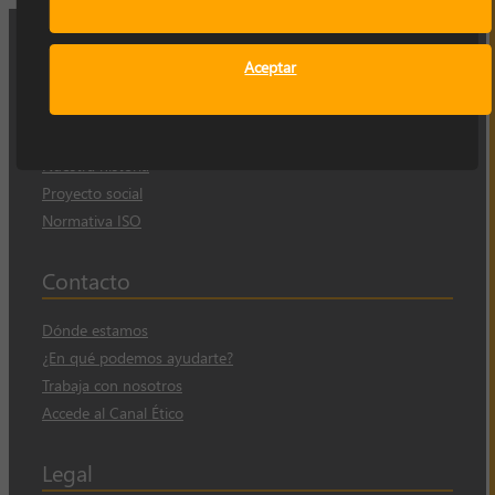
Aceptar
Empresa
Sobre nosotros
Nuestra historia
Proyecto social
Normativa ISO
Contacto
Dónde estamos
¿En qué podemos ayudarte?
Trabaja con nosotros
Accede al Canal Ético
Legal