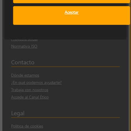
Empresa
Aceptar
Sobre nosotros
Nuestra historia
Proyecto social
Normativa ISO
Contacto
Dónde estamos
¿En qué podemos ayudarte?
Trabaja con nosotros
Accede al Canal Ético
Legal
Política de cookies