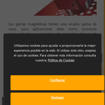
Las garras magnéticas tienen una amplia gama de
usos, para aplicaciones tales como procesos
automatizados en máquinas de corte láser, frenos de
prensa robótica y sistemas de transferencia de prensa
en las industria automotriz y de procesamiento de
Utilizamos cookies para ayudar a proporcionarte la mejor
placas.
experiencia posible en la web. Al utilizar este sitio, aceptas
el uso de cookies. Para obtener más información consulta
FICHA TÉCNICA
nuestra:
Política de Cookies
SOLICITAR INFORMACIÓN
Configurar
Rechazar