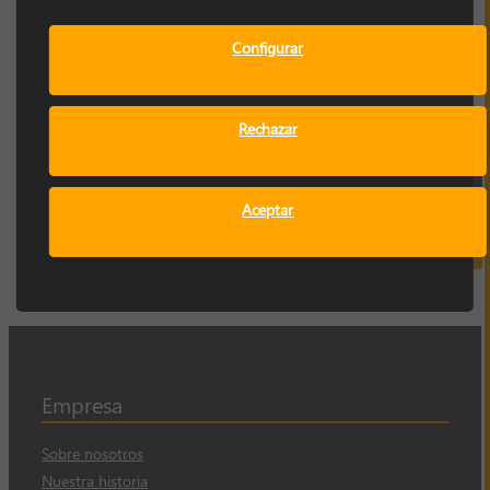
perder su magnetismo (temperatura, golpes,
humedad, entre otros). Si se realizan inspecciones, nos
aseguramos de que el imán está en correcto estado, o
Configurar
bien, detectamos la pérdida de magnetismo, evitando
que afecte a la calidad del producto terminado.
>
Para el cumplimiento de la norma HACCP.
Rechazar
FOLLETO REVISIÓN DE IMANES
Aceptar
SOLICITAR INFORMACIÓN
Empresa
Sobre nosotros
Nuestra historia