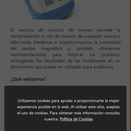
El servicio de revisión de imanes permite la
comprobación
in situ
de imanes, de cualquier marca o
fabricante. Medimos e inspeccionamos la intensidad
del campo magnético y, también, ofrecemos
recomendaciones para mejorar los procesos,
entregando los resultados de las mediciones en un
documento que puede ser utilizado para auditorías.
¿Qué realizamos?
>
Medición con Gaussimetro calibrado.
>
Informe con las mediciones obtenidas.
>
Recomendaciones de mejora.
Utilizamos cookies para ayudar a proporcionarte la mejor
experiencia posible en la web. Al utilizar este sitio, aceptas
el uso de cookies. Para obtener más información consulta
¿Por qué se deberían realizar inspecciones de imanes?
nuestra:
Política de Cookies
>
Bajo ciertas condiciones concretas un imán puede