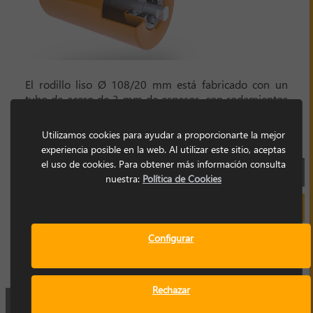
El rodillo liso Ø 108/20 mm está fabricado con un
tubo de acero de 3 mm de espesor, con rodamientos
6204, sellado laberíntico y tapa de sellado. Los
acabados de los rodillos son en acero natural, también
Utilizamos cookies para ayudar a proporcionarte la mejor
se puede socilitar bajo pedido en acero zincado.
experiencia posible en la web. Al utilizar este sitio, aceptas
el uso de cookies. Para obtener más información consulta
FICHA TÉCNICA
nuestra:
Política de Cookies
SOLICITAR INFORMACIÓN
Configurar
Rechazar