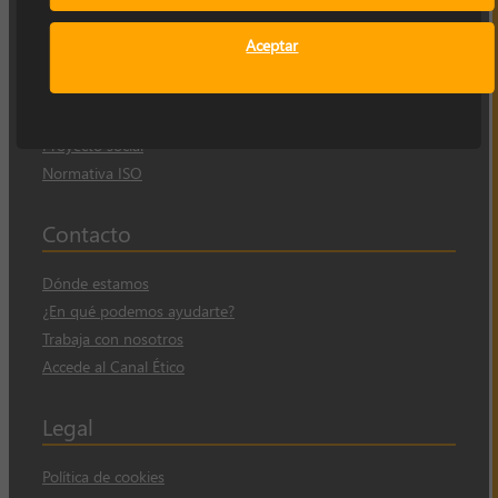
Empresa
Aceptar
Sobre nosotros
Nuestra historia
Proyecto social
Normativa ISO
Contacto
Dónde estamos
¿En qué podemos ayudarte?
Trabaja con nosotros
Accede al Canal Ético
Legal
Política de cookies