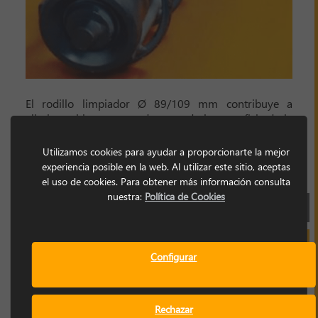
El rodillo limpiador Ø 89/109 mm contribuye a
eliminar el incremento de resto de la superficie de la
banda. Los rodillos se ensamblan a intervalos, en la
parte central, donde tienen que eliminar el incremento
Utilizamos cookies para ayudar a proporcionarte la mejor
de los restos y en los extremos, donde sostienen y
experiencia posible en la web. Al utilizar este sitio, aceptas
protegen los bordes de la banda.
el uso de cookies. Para obtener más información consulta
nuestra:
Política de Cookies
FICHA TÉCNICA
SOLICITAR INFORMACIÓN
Configurar
Rechazar