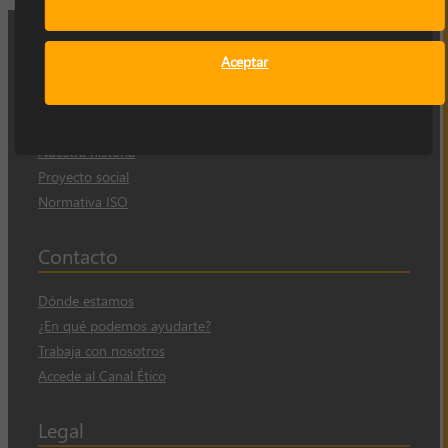
Aceptar
Empresa
Sobre nosotros
Nuestra historia
Proyecto social
Normativa ISO
Contacto
Dónde estamos
¿En qué podemos ayudarte?
Trabaja con nosotros
Accede al Canal Ético
Legal