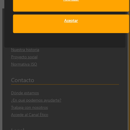
Aceptar
Empresa
Sobre nosotros
Nuestra historia
Proyecto social
Normativa ISO
Contacto
Dónde estamos
¿En qué podemos ayudarte?
Trabaja con nosotros
Accede al Canal Ético
Legal