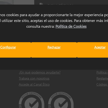
FICHA TÉCNICA
mos cookies para ayudar a proporcionarte la mejor experiencia po
 utilizar este sitio, aceptas el uso de cookies. Para obtener más 
SOLICITAR INFORMACIÓN
consulta nuestra:
Política de Cookies
Configurar
Rechazar
Aceptar
Contacto
Legal
Dónde estamos
Política
¿En qué podemos ayudarte?
Política
Trabaja con nosotros
Reglame
Accede al Canal Ético
Código 