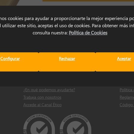
mos cookies para ayudar a proporcionarte la mejor experiencia po
 utilizar este sitio, aceptas el uso de cookies. Para obtener más 
consulta nuestra:
Política de Cookies
Configurar
Rechazar
Aceptar
Contacto
Legal
Dónde estamos
Política
¿En qué podemos ayudarte?
Política
Trabaja con nosotros
Reglame
Accede al Canal Ético
Código 