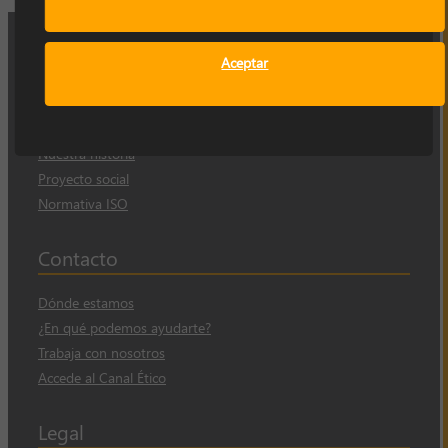
Aceptar
Empresa
Sobre nosotros
Nuestra historia
Proyecto social
Normativa ISO
Contacto
Dónde estamos
¿En qué podemos ayudarte?
Trabaja con nosotros
Accede al Canal Ético
Legal