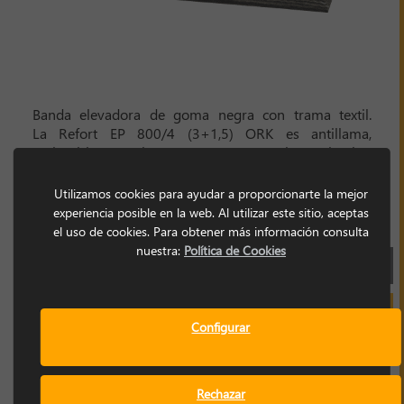
Banda elevadora de goma negra con trama textil.
La Refort EP 800/4 (3+1,5) ORK es antillama,
antiestática y resistente a grasas y aceites animales,
vegetales y minerales. Además, es apta para uso en
zonas clasificadas ATEX. Se trata de una banda NBR,
Utilizamos cookies para ayudar a proporcionarte la mejor
altamente resistente a los aceites.
experiencia posible en la web. Al utilizar este sitio, aceptas
el uso de cookies. Para obtener más información consulta
nuestra:
Política de Cookies
FICHA TÉCNICA
SOLICITAR INFORMACIÓN
Configurar
Rechazar